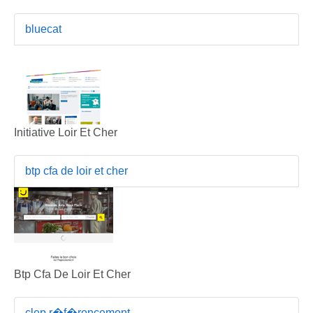
bluecat
Initiative Loir Et Cher
btp cfa de loir et cher
Btp Cfa De Loir Et Cher
clep r�f�rencement