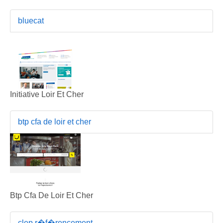
bluecat
Initiative Loir Et Cher
btp cfa de loir et cher
Btp Cfa De Loir Et Cher
clep r�f�rencement